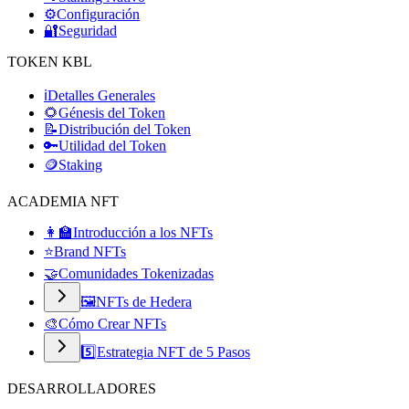
⚙️
Configuración
🔐
Seguridad
TOKEN KBL
ℹ️
Detalles Generales
🌻
Génesis del Token
📝
Distribución del Token
🔑
Utilidad del Token
🪙
Staking
ACADEMIA NFT
👩‍🏫
Introducción a los NFTs
⭐
Brand NFTs
🤝
Comunidades Tokenizadas
🖼️
NFTs de Hedera
🎨
Cómo Crear NFTs
5️⃣
Estrategia NFT de 5 Pasos
DESARROLLADORES