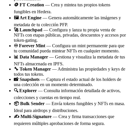
🪙 FT Creation
— Crea y mintea tus propios tokens
fungibles en Hedera.
🖼️ Art Engine
— Genera automáticamente las imágenes y
metadata de tu colección PFP.
🚀 Launchpad
— Configura y lanza tu propia venta de
NFTs con etapas públicas, privadas, descuentos y accesos por
token-gating.
♾️ Forever Mint
— Configura un mint permanente para que
tu comunidad pueda mintear NFTs en cualquier momento.
📊 Data Manager
— Gestiona y visualiza la metadata de tus
NFTs almacenada en IPFS.
🔧 Token Manager
— Administra las propiedades y keys de
todos tus tokens.
📸 Snapshots
— Captura el estado actual de los holders de
una colección en un momento determinado.
🔍 Explorer
— Consulta información detallada de activos,
colecciones y cuentas en tiempo real.
📦 Bulk Sender
— Envía tokens fungibles y NFTs en masa.
Ideal para airdrops y distribuciones.
✍️ Multi-Signature
— Crea y firma transacciones que
requieren múltiples aprobaciones de forma segura.