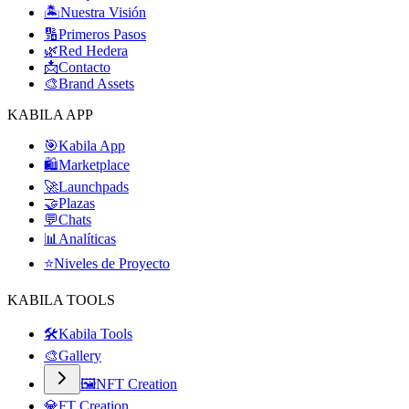
🏝️
Nuestra Visión
🔢
Primeros Pasos
🌿
Red Hedera
📩
Contacto
🎨
Brand Assets
KABILA APP
🎯
Kabila App
🛍️
Marketplace
🚀
Launchpads
🤝
Plazas
💬
Chats
📊
Analíticas
⭐
Niveles de Proyecto
KABILA TOOLS
🛠️
Kabila Tools
🎨
Gallery
🖼️
NFT Creation
💎
FT Creation