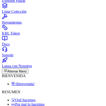
Explorar Plazas
Listar Colección
Herramientas
KBL Token
Docs
Soporte
Lanza con Nosotros
Alternar Menú
BIENVENIDA
👋
¡Bienvenida!
RESUMEN
💡
Qué hacemos
👀
Por qué lo hacemos