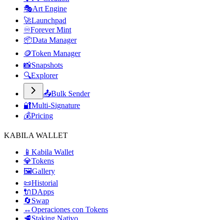
🎭
Art Engine
🚀
Launchpad
♾️
Forever Mint
📦
Data Manager
🪙
Token Manager
📸
Snapshots
🔍
Explorer
📤
Bulk Sender
🔐
Multi-Signature
💰
Pricing
KABILA WALLET
📱
Kabila Wallet
💎
Tokens
🖼️
Gallery
📜
Historial
🔌
DApps
🔄
Swap
↔️
Operaciones con Tokens
🥩
Staking Nativo