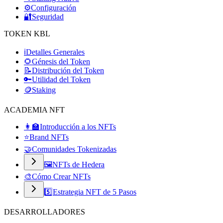
⚙️
Configuración
🔐
Seguridad
TOKEN KBL
ℹ️
Detalles Generales
🌻
Génesis del Token
📝
Distribución del Token
🔑
Utilidad del Token
🪙
Staking
ACADEMIA NFT
👩‍🏫
Introducción a los NFTs
⭐
Brand NFTs
🤝
Comunidades Tokenizadas
🖼️
NFTs de Hedera
🎨
Cómo Crear NFTs
5️⃣
Estrategia NFT de 5 Pasos
DESARROLLADORES