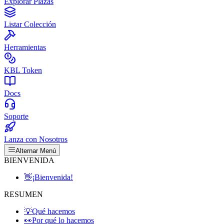
Explorar Plazas
Listar Colección
Herramientas
KBL Token
Docs
Soporte
Lanza con Nosotros
Alternar Menú
BIENVENIDA
👋
¡Bienvenida!
RESUMEN
💡
Qué hacemos
👀
Por qué lo hacemos