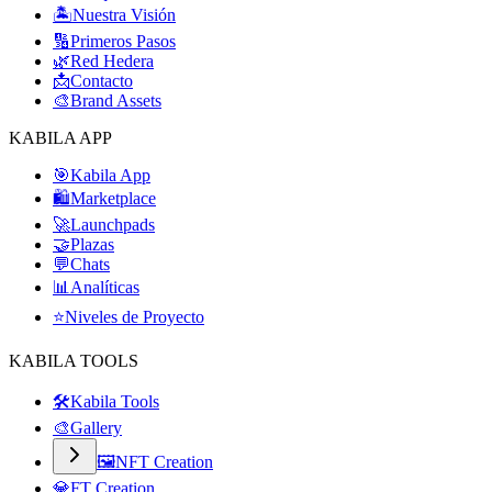
🏝️
Nuestra Visión
🔢
Primeros Pasos
🌿
Red Hedera
📩
Contacto
🎨
Brand Assets
KABILA APP
🎯
Kabila App
🛍️
Marketplace
🚀
Launchpads
🤝
Plazas
💬
Chats
📊
Analíticas
⭐
Niveles de Proyecto
KABILA TOOLS
🛠️
Kabila Tools
🎨
Gallery
🖼️
NFT Creation
💎
FT Creation