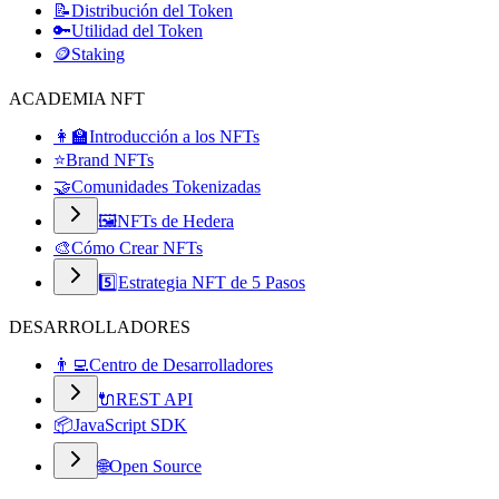
📝
Distribución del Token
🔑
Utilidad del Token
🪙
Staking
ACADEMIA NFT
👩‍🏫
Introducción a los NFTs
⭐
Brand NFTs
🤝
Comunidades Tokenizadas
🖼️
NFTs de Hedera
🎨
Cómo Crear NFTs
5️⃣
Estrategia NFT de 5 Pasos
DESARROLLADORES
👨‍💻
Centro de Desarrolladores
🔌
REST API
📦
JavaScript SDK
🌐
Open Source