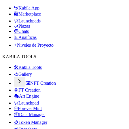
🎯
Kabila App
🛍️
Marketplace
🚀
Launchpads
🤝
Plazas
💬
Chats
📊
Analíticas
⭐
Niveles de Proyecto
KABILA TOOLS
🛠️
Kabila Tools
🎨
Gallery
🖼️
NFT Creation
💎
FT Creation
🎭
Art Engine
🚀
Launchpad
♾️
Forever Mint
📦
Data Manager
🪙
Token Manager