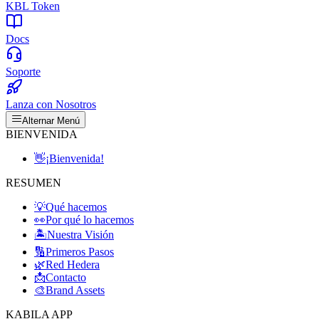
KBL Token
Docs
Soporte
Lanza con Nosotros
Alternar Menú
BIENVENIDA
👋
¡Bienvenida!
RESUMEN
💡
Qué hacemos
👀
Por qué lo hacemos
🏝️
Nuestra Visión
🔢
Primeros Pasos
🌿
Red Hedera
📩
Contacto
🎨
Brand Assets
KABILA APP