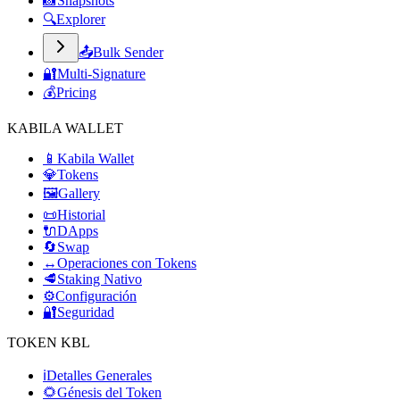
📸
Snapshots
🔍
Explorer
📤
Bulk Sender
🔐
Multi-Signature
💰
Pricing
KABILA WALLET
📱
Kabila Wallet
💎
Tokens
🖼️
Gallery
📜
Historial
🔌
DApps
🔄
Swap
↔️
Operaciones con Tokens
🥩
Staking Nativo
⚙️
Configuración
🔐
Seguridad
TOKEN KBL
ℹ️
Detalles Generales
🌻
Génesis del Token