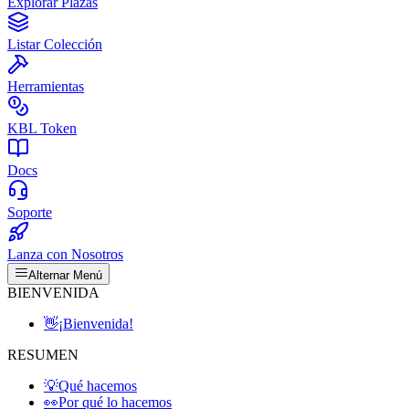
Explorar Plazas
Listar Colección
Herramientas
KBL Token
Docs
Soporte
Lanza con Nosotros
Alternar Menú
BIENVENIDA
👋
¡Bienvenida!
RESUMEN
💡
Qué hacemos
👀
Por qué lo hacemos