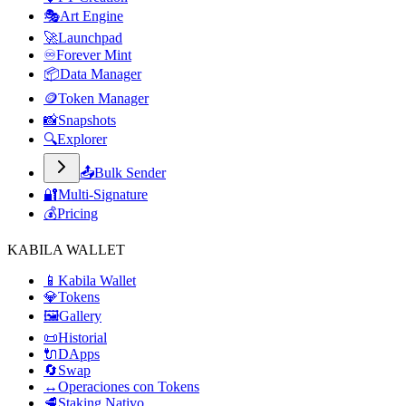
🎭
Art Engine
🚀
Launchpad
♾️
Forever Mint
📦
Data Manager
🪙
Token Manager
📸
Snapshots
🔍
Explorer
📤
Bulk Sender
🔐
Multi-Signature
💰
Pricing
KABILA WALLET
📱
Kabila Wallet
💎
Tokens
🖼️
Gallery
📜
Historial
🔌
DApps
🔄
Swap
↔️
Operaciones con Tokens
🥩
Staking Nativo