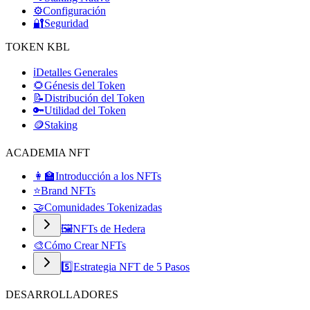
⚙️
Configuración
🔐
Seguridad
TOKEN KBL
ℹ️
Detalles Generales
🌻
Génesis del Token
📝
Distribución del Token
🔑
Utilidad del Token
🪙
Staking
ACADEMIA NFT
👩‍🏫
Introducción a los NFTs
⭐
Brand NFTs
🤝
Comunidades Tokenizadas
🖼️
NFTs de Hedera
🎨
Cómo Crear NFTs
5️⃣
Estrategia NFT de 5 Pasos
DESARROLLADORES