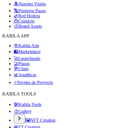
🏝️
Nuestra Visión
🔢
Primeros Pasos
🌿
Red Hedera
📩
Contacto
🎨
Brand Assets
KABILA APP
🎯
Kabila App
🛍️
Marketplace
🚀
Launchpads
🤝
Plazas
💬
Chats
📊
Analíticas
⭐
Niveles de Proyecto
KABILA TOOLS
🛠️
Kabila Tools
🎨
Gallery
🖼️
NFT Creation
💎
FT Creation