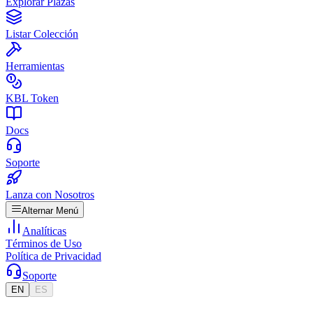
Explorar Plazas
Listar Colección
Herramientas
KBL Token
Docs
Soporte
Lanza con Nosotros
Alternar Menú
Analíticas
Términos de Uso
Política de Privacidad
Soporte
EN
ES