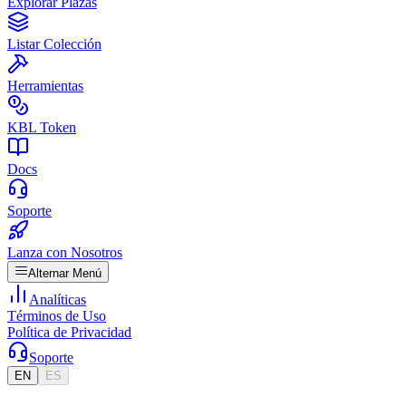
Explorar Plazas
Listar Colección
Herramientas
KBL Token
Docs
Soporte
Lanza con Nosotros
Alternar Menú
Analíticas
Términos de Uso
Política de Privacidad
Soporte
EN
ES