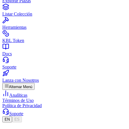
Explorar Plazas
Listar Colección
Herramientas
KBL Token
Docs
Soporte
Lanza con Nosotros
Alternar Menú
Analíticas
Términos de Uso
Política de Privacidad
Soporte
EN
ES