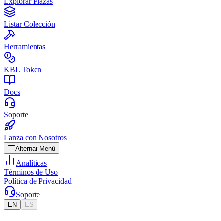
Explorar Plazas
Listar Colección
Herramientas
KBL Token
Docs
Soporte
Lanza con Nosotros
Alternar Menú
Analíticas
Términos de Uso
Política de Privacidad
Soporte
EN
ES