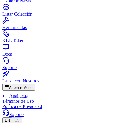
Explorar Plazas
Listar Colección
Herramientas
KBL Token
Docs
Soporte
Lanza con Nosotros
Alternar Menú
Analíticas
Términos de Uso
Política de Privacidad
Soporte
EN
ES