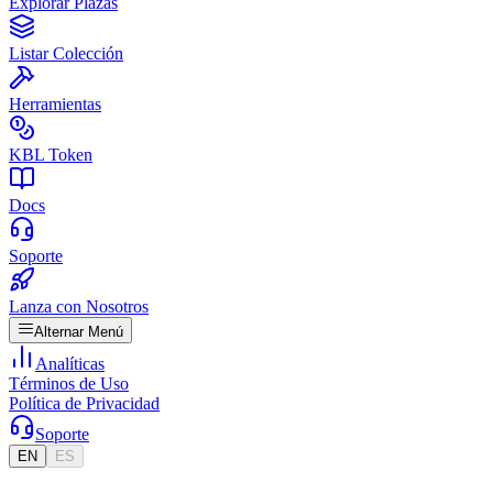
Explorar Plazas
Listar Colección
Herramientas
KBL Token
Docs
Soporte
Lanza con Nosotros
Alternar Menú
Analíticas
Términos de Uso
Política de Privacidad
Soporte
EN
ES