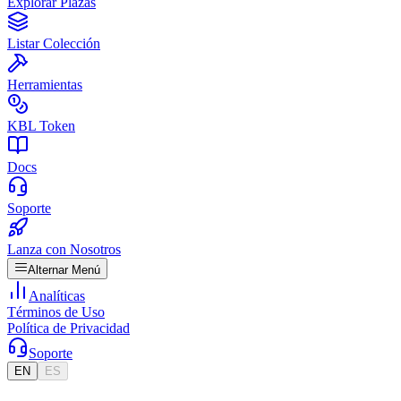
Explorar Plazas
Listar Colección
Herramientas
KBL Token
Docs
Soporte
Lanza con Nosotros
Alternar Menú
Analíticas
Términos de Uso
Política de Privacidad
Soporte
EN
ES