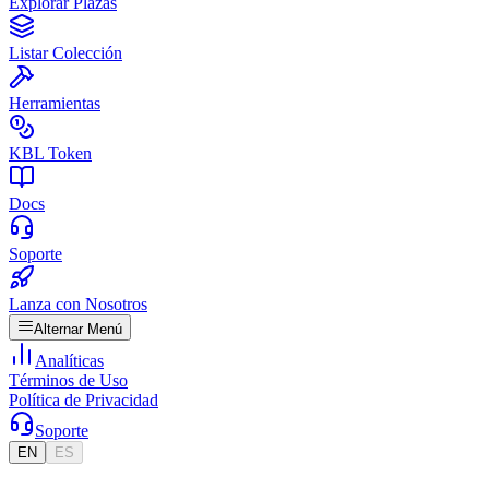
Explorar Plazas
Listar Colección
Herramientas
KBL Token
Docs
Soporte
Lanza con Nosotros
Alternar Menú
Analíticas
Términos de Uso
Política de Privacidad
Soporte
EN
ES