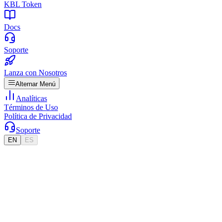
KBL Token
Docs
Soporte
Lanza con Nosotros
Alternar Menú
Analíticas
Términos de Uso
Política de Privacidad
Soporte
EN
ES