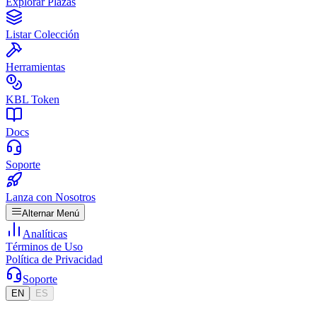
Explorar Plazas
Listar Colección
Herramientas
KBL Token
Docs
Soporte
Lanza con Nosotros
Alternar Menú
Analíticas
Términos de Uso
Política de Privacidad
Soporte
EN
ES