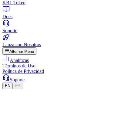
KBL Token
Docs
Soporte
Lanza con Nosotros
Alternar Menú
Analíticas
Términos de Uso
Política de Privacidad
Soporte
EN
ES