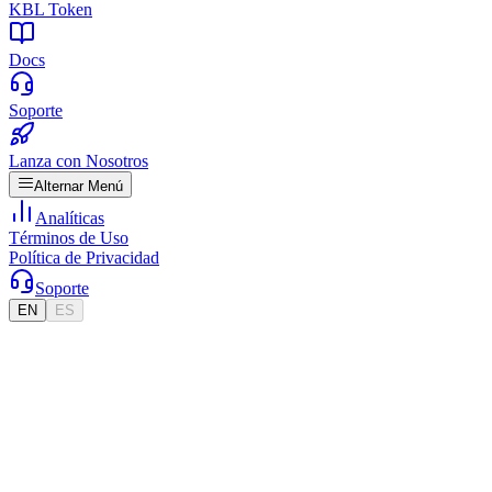
KBL Token
Docs
Soporte
Lanza con Nosotros
Alternar Menú
Analíticas
Términos de Uso
Política de Privacidad
Soporte
EN
ES