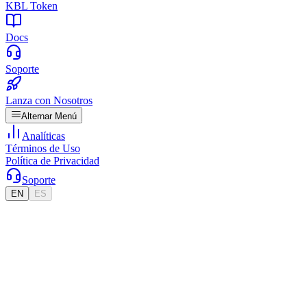
KBL Token
Docs
Soporte
Lanza con Nosotros
Alternar Menú
Analíticas
Términos de Uso
Política de Privacidad
Soporte
EN
ES