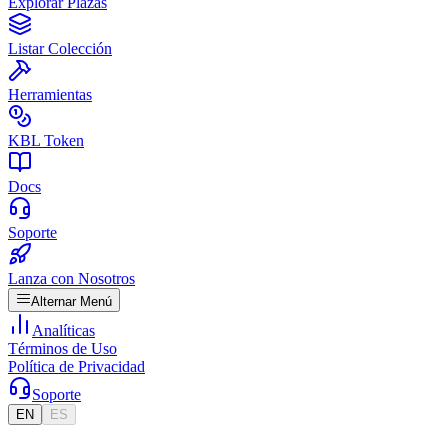
Explorar Plazas
Listar Colección
Herramientas
KBL Token
Docs
Soporte
Lanza con Nosotros
Alternar Menú
Analíticas
Términos de Uso
Política de Privacidad
Soporte
EN
ES