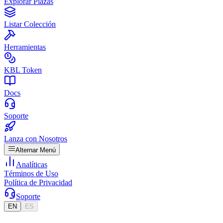
Explorar Plazas
Listar Colección
Herramientas
KBL Token
Docs
Soporte
Lanza con Nosotros
Alternar Menú
Analíticas
Términos de Uso
Política de Privacidad
Soporte
EN
ES