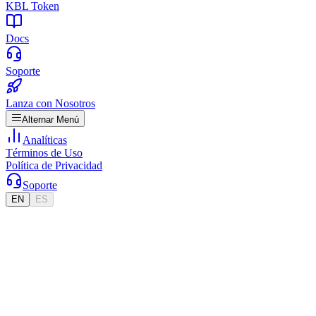
KBL Token
Docs
Soporte
Lanza con Nosotros
Alternar Menú
Analíticas
Términos de Uso
Política de Privacidad
Soporte
EN
ES