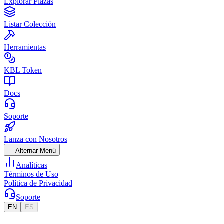
Explorar Plazas
Listar Colección
Herramientas
KBL Token
Docs
Soporte
Lanza con Nosotros
Alternar Menú
Analíticas
Términos de Uso
Política de Privacidad
Soporte
EN
ES