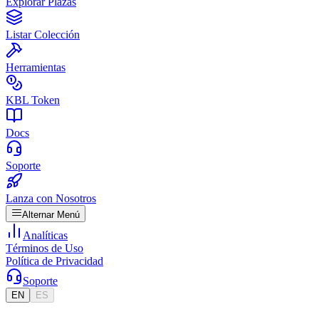
Explorar Plazas
Listar Colección
Herramientas
KBL Token
Docs
Soporte
Lanza con Nosotros
Alternar Menú
Analíticas
Términos de Uso
Política de Privacidad
Soporte
EN
ES