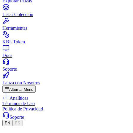
Explorar Plazas
Listar Colección
Herramientas
KBL Token
Docs
Soporte
Lanza con Nosotros
Alternar Menú
Analíticas
Términos de Uso
Política de Privacidad
Soporte
EN
ES