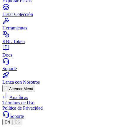
Explorar Plazas
Listar Colección
Herramientas
KBL Token
Docs
Soporte
Lanza con Nosotros
Alternar Menú
Analíticas
Términos de Uso
Política de Privacidad
Soporte
EN
ES