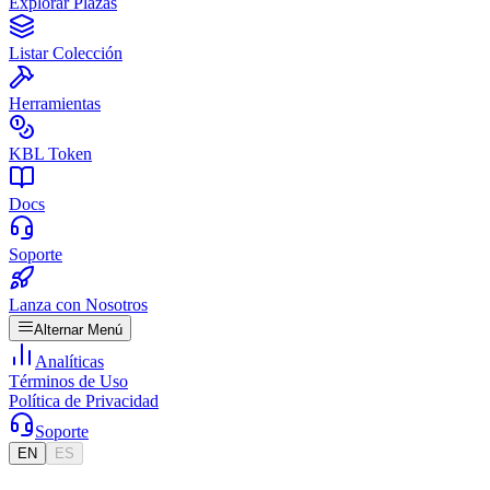
Explorar Plazas
Listar Colección
Herramientas
KBL Token
Docs
Soporte
Lanza con Nosotros
Alternar Menú
Analíticas
Términos de Uso
Política de Privacidad
Soporte
EN
ES