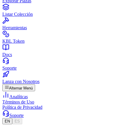
Explorar Plazas
Listar Colección
Herramientas
KBL Token
Docs
Soporte
Lanza con Nosotros
Alternar Menú
Analíticas
Términos de Uso
Política de Privacidad
Soporte
EN
ES