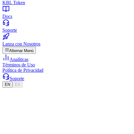
KBL Token
Docs
Soporte
Lanza con Nosotros
Alternar Menú
Analíticas
Términos de Uso
Política de Privacidad
Soporte
EN
ES