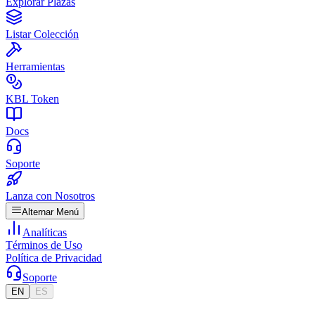
Explorar Plazas
Listar Colección
Herramientas
KBL Token
Docs
Soporte
Lanza con Nosotros
Alternar Menú
Analíticas
Términos de Uso
Política de Privacidad
Soporte
EN
ES