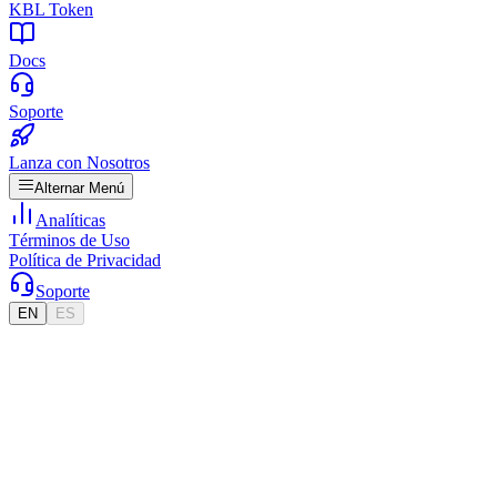
KBL Token
Docs
Soporte
Lanza con Nosotros
Alternar Menú
Analíticas
Términos de Uso
Política de Privacidad
Soporte
EN
ES