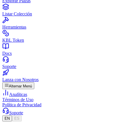
Explorar Plazas
Listar Colección
Herramientas
KBL Token
Docs
Soporte
Lanza con Nosotros
Alternar Menú
Analíticas
Términos de Uso
Política de Privacidad
Soporte
EN
ES