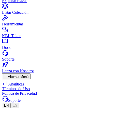
Explorar Plazas
Listar Colección
Herramientas
KBL Token
Docs
Soporte
Lanza con Nosotros
Alternar Menú
Analíticas
Términos de Uso
Política de Privacidad
Soporte
EN
ES