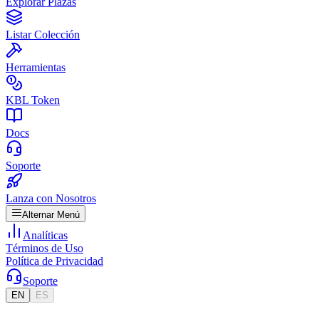
Explorar Plazas
Listar Colección
Herramientas
KBL Token
Docs
Soporte
Lanza con Nosotros
Alternar Menú
Analíticas
Términos de Uso
Política de Privacidad
Soporte
EN
ES