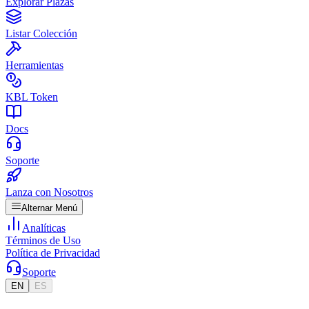
Explorar Plazas
Listar Colección
Herramientas
KBL Token
Docs
Soporte
Lanza con Nosotros
Alternar Menú
Analíticas
Términos de Uso
Política de Privacidad
Soporte
EN
ES