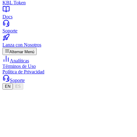
KBL Token
Docs
Soporte
Lanza con Nosotros
Alternar Menú
Analíticas
Términos de Uso
Política de Privacidad
Soporte
EN
ES