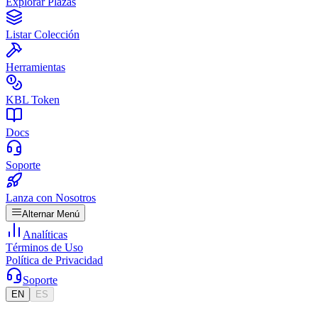
Explorar Plazas
Listar Colección
Herramientas
KBL Token
Docs
Soporte
Lanza con Nosotros
Alternar Menú
Analíticas
Términos de Uso
Política de Privacidad
Soporte
EN
ES