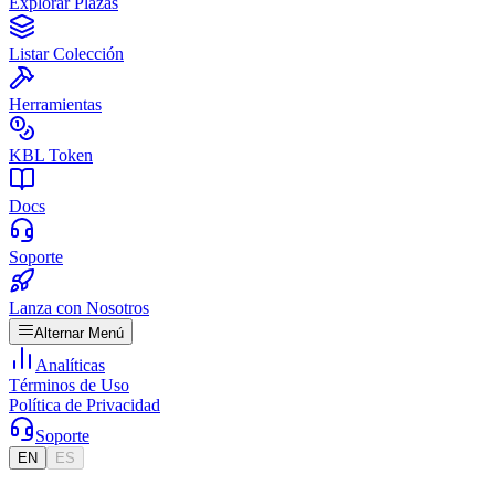
Explorar Plazas
Listar Colección
Herramientas
KBL Token
Docs
Soporte
Lanza con Nosotros
Alternar Menú
Analíticas
Términos de Uso
Política de Privacidad
Soporte
EN
ES