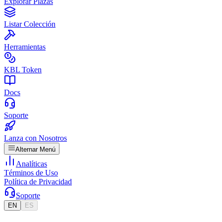
Explorar Plazas
Listar Colección
Herramientas
KBL Token
Docs
Soporte
Lanza con Nosotros
Alternar Menú
Analíticas
Términos de Uso
Política de Privacidad
Soporte
EN
ES