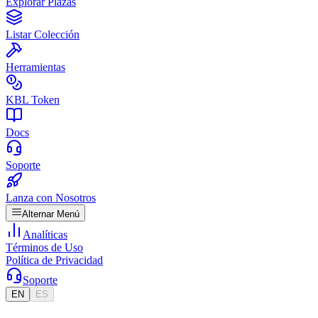
Explorar Plazas
Listar Colección
Herramientas
KBL Token
Docs
Soporte
Lanza con Nosotros
Alternar Menú
Analíticas
Términos de Uso
Política de Privacidad
Soporte
EN
ES