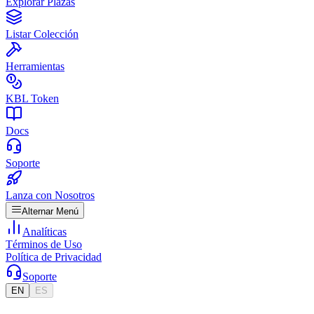
Explorar Plazas
Listar Colección
Herramientas
KBL Token
Docs
Soporte
Lanza con Nosotros
Alternar Menú
Analíticas
Términos de Uso
Política de Privacidad
Soporte
EN
ES