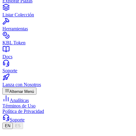
Explorar Plazas
Listar Colección
Herramientas
KBL Token
Docs
Soporte
Lanza con Nosotros
Alternar Menú
Analíticas
Términos de Uso
Política de Privacidad
Soporte
EN
ES