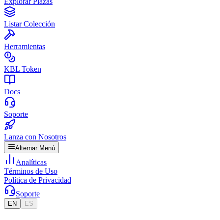
Explorar Plazas
Listar Colección
Herramientas
KBL Token
Docs
Soporte
Lanza con Nosotros
Alternar Menú
Analíticas
Términos de Uso
Política de Privacidad
Soporte
EN
ES