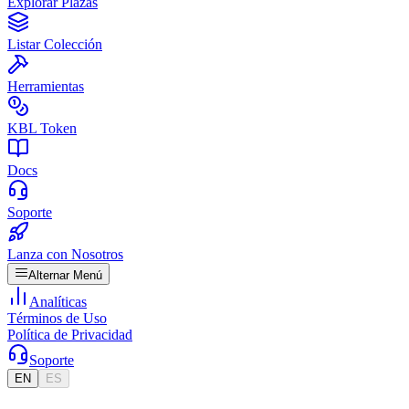
Explorar Plazas
Listar Colección
Herramientas
KBL Token
Docs
Soporte
Lanza con Nosotros
Alternar Menú
Analíticas
Términos de Uso
Política de Privacidad
Soporte
EN
ES