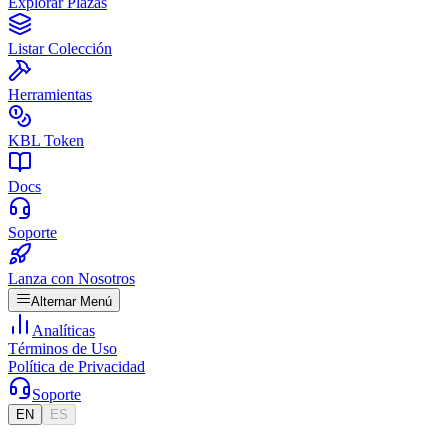
Explorar Plazas
Listar Colección
Herramientas
KBL Token
Docs
Soporte
Lanza con Nosotros
Alternar Menú
Analíticas
Términos de Uso
Política de Privacidad
Soporte
EN
ES