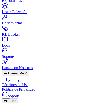
Explorar Plazas
Listar Colección
Herramientas
KBL Token
Docs
Soporte
Lanza con Nosotros
Alternar Menú
Analíticas
Términos de Uso
Política de Privacidad
Soporte
EN
ES