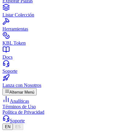
Explorar Plazas
Listar Colección
Herramientas
KBL Token
Docs
Soporte
Lanza con Nosotros
Alternar Menú
Analíticas
Términos de Uso
Política de Privacidad
Soporte
EN
ES