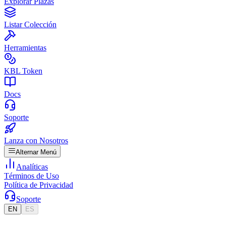
Explorar Plazas
Listar Colección
Herramientas
KBL Token
Docs
Soporte
Lanza con Nosotros
Alternar Menú
Analíticas
Términos de Uso
Política de Privacidad
Soporte
EN
ES