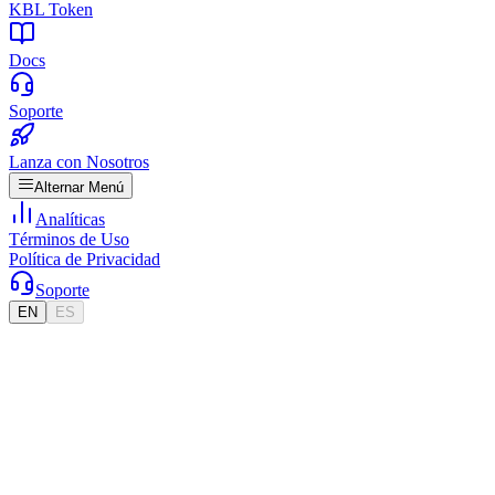
KBL Token
Docs
Soporte
Lanza con Nosotros
Alternar Menú
Analíticas
Términos de Uso
Política de Privacidad
Soporte
EN
ES