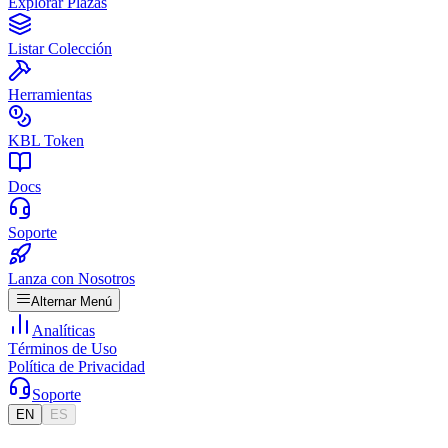
Explorar Plazas
Listar Colección
Herramientas
KBL Token
Docs
Soporte
Lanza con Nosotros
Alternar Menú
Analíticas
Términos de Uso
Política de Privacidad
Soporte
EN
ES