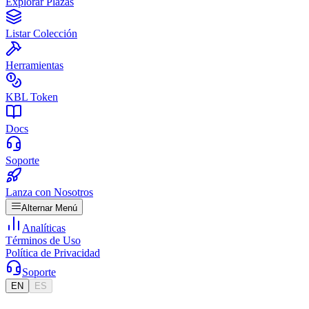
Explorar Plazas
Listar Colección
Herramientas
KBL Token
Docs
Soporte
Lanza con Nosotros
Alternar Menú
Analíticas
Términos de Uso
Política de Privacidad
Soporte
EN
ES