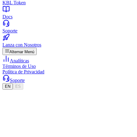
KBL Token
Docs
Soporte
Lanza con Nosotros
Alternar Menú
Analíticas
Términos de Uso
Política de Privacidad
Soporte
EN
ES